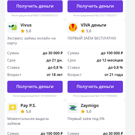
Получить деньги
Получить деньги
Регистрационный №651303045003161
Регистрационный №2120177002077
Vivus
VIVA деньги
5,0
5,0
Экспресс займы онлайн на
ПЕРВЫЙ ЗАЁМ БЕСПЛАТНО
карту
Сумма
до 30 000 ₽
Сумма
до 100 000 ₽
Срок
до 21 дн.
Срок
до 12 месяцев
Ставка
до 0,8 %
Ставка
до 0,8 %
Возраст
от 18 лет
Возраст
от 21 года
Получить деньги
Получить деньги
Регистрационный №2110150000301
Регистрационный №2110177000840
Pay P.S.
Zaymigo
5,0
5,0
Моментальная выдача
Первый заём под 0%
займов
Сумма
до 100 000 ₽
Сумма
до 30 000 ₽