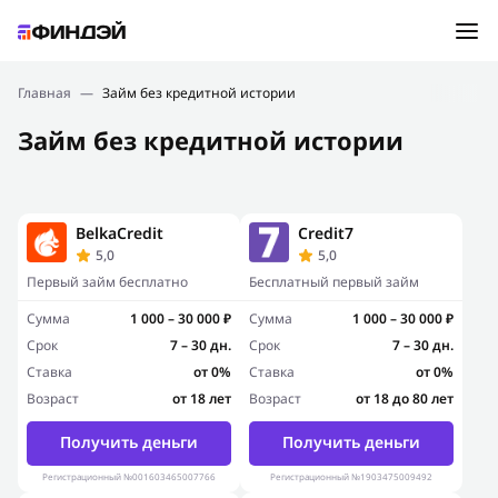
Ошибка:
Контактная форма не найдена.
Подбор займа
Главная
—
Займ без кредитной истории
Спасибо, что написали нам
Займ без кредитной истории
Мы свяжемся с Вами в ближайшее время и сообщим
Новости
результат
Отправить новый запрос
Финансовое просвещение
BelkaCredit
Credit7
5,0
5,0
Первый займ бесплатно
Бесплатный первый займ
Сумма
1 000 – 30 000 ₽
Сумма
1 000 – 30 000 ₽
Срок
7 – 30 дн.
Срок
7 – 30 дн.
Ставка
от 0%
Ставка
от 0%
Возраст
от 18 лет
Возраст
от 18 до 80 лет
Получить деньги
Получить деньги
Регистрационный №001603465007766
Регистрационный №1903475009492