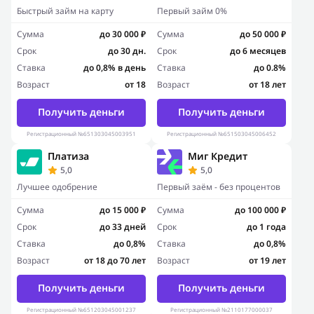
Быстрый займ на карту
Первый займ 0%
Сумма
до 30 000 ₽
Сумма
до 50 000 ₽
Срок
до 30 дн.
Срок
до 6 месяцев
Ставка
до 0,8% в день
Ставка
до 0.8%
Возраст
от 18
Возраст
от 18 лет
Получить деньги
Получить деньги
Регистрационный №651303045003951
Регистрационный №651503045006452
Платиза
Миг Кредит
5,0
5,0
Лучшее одобрение
Первый заём - без процентов
Сумма
до 15 000 ₽
Сумма
до 100 000 ₽
Срок
до 33 дней
Срок
до 1 года
Ставка
до 0,8%
Ставка
до 0,8%
Возраст
от 18 до 70 лет
Возраст
от 19 лет
Получить деньги
Получить деньги
Регистрационный №651203045001237
Регистрационный №2110177000037