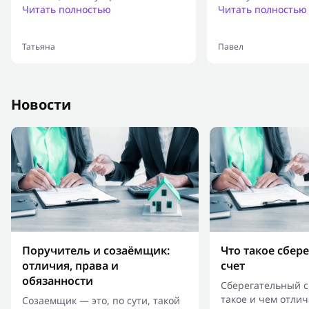
безвыходной и я оформилась.
Читать полностью
проценты в разы 
Читать полностью
После того раза я стала часто
пользоваться их услугами - очень
Татьяна
Павел
удобно, быстрое оформление,
понятные условия. Бывало
приходилось обращаться в
другую компанию, но не
Новости
устраивали условия. В этой же
нравится все, за годы
оформлений у меня улучшилась
кредитная история, мне дают
возможность оформить не только
у них, но и в банках - хотя до
этого отказывались в кредите
Поручитель и созаёмщик:
Что такое сбер
отличия, права и
счет
обязанности
Сберегательный с
такое и чем отлич
Созаемщик — это, по сути, такой