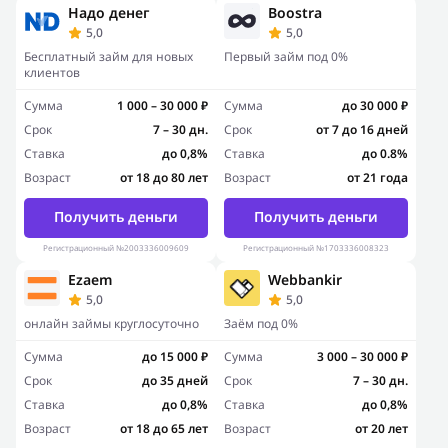
Надо денег
Boostra
5,0
5,0
Бесплатный займ для новых
Первый займ под 0%
клиентов
Сумма
1 000 – 30 000 ₽
Сумма
до 30 000 ₽
Срок
7 – 30 дн.
Срок
от 7 до 16 дней
Ставка
до 0,8%
Ставка
до 0.8%
Возраст
от 18 до 80 лет
Возраст
от 21 года
Получить деньги
Получить деньги
Регистрационный №2003336009609
Регистрационный №1703336008323
Ezaem
Webbankir
5,0
5,0
онлайн займы круглосуточно
Заём под 0%
Сумма
до 15 000 ₽
Сумма
3 000 – 30 000 ₽
Срок
до 35 дней
Срок
7 – 30 дн.
Ставка
до 0,8%
Ставка
до 0,8%
Возраст
от 18 до 65 лет
Возраст
от 20 лет