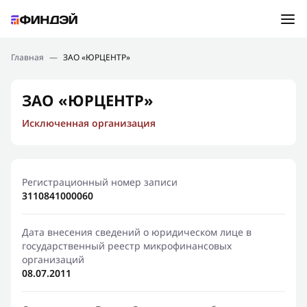
Ошибка:
Контактная форма не найдена.
Подбор займа
Главная
—
ЗАО «ЮРЦЕНТР»
Спасибо, что написали нам
Мы свяжемся с Вами в ближайшее время и сообщим
Новости
ЗАО «ЮРЦЕНТР»
результат
Исключенная организация
Отправить новый запрос
Финансовое просвещение
Регистрационный номер записи
3110841000060
Дата внесения сведений о юридическом лице в
государственный реестр микрофинансовых
организаций
08.07.2011