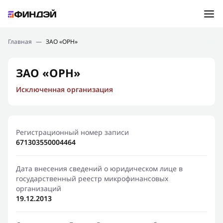
Ошибка:
Контактная форма не найдена.
Подбор займа
Главная
—
ЗАО «ОРН»
Спасибо, что написали нам
Мы свяжемся с Вами в ближайшее время и сообщим
Новости
ЗАО «ОРН»
результат
Исключенная организация
Отправить новый запрос
Финансовое просвещение
Регистрационный номер записи
671303550004464
Дата внесения сведений о юридическом лице в
государственный реестр микрофинансовых
организаций
19.12.2013