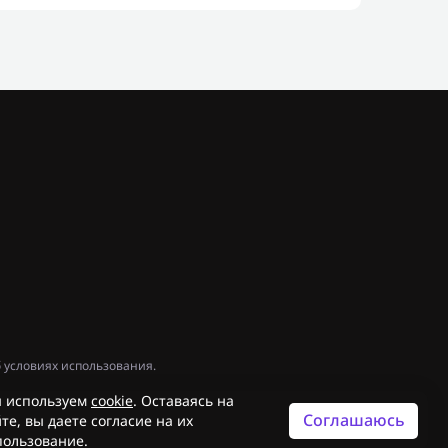
 условиях использования.
 используем
cookie
. Оставаясь на
Соглашаюсь
те, вы даете согласие на их
пользование.