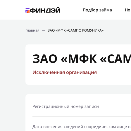
Ошибк
Подбор займа
Но
Подбор займа
Спаси
Главная
—
ЗАО «МФК «САМПО КОМУНИКА»
Новости
Мы св
Финансовое просвещение
ЗАО «МФК «СА
Исключенная организация
Регистрационный номер записи
Дата внесения сведений о юридическом лице в