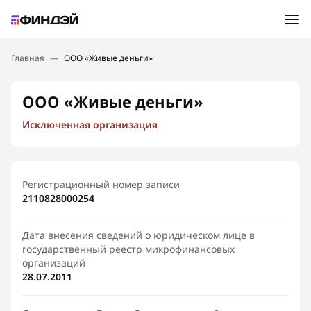
Ошибка:
Контактная форма не найдена.
Подбор займа
Главная
—
ООО «Живые деньги»
Спасибо, что написали нам
Мы свяжемся с Вами в ближайшее время и сообщим
Новости
ООО «Живые деньги»
результат
Исключенная организация
Отправить новый запрос
Финансовое просвещение
Регистрационный номер записи
2110828000254
Дата внесения сведений о юридическом лице в
государственный реестр микрофинансовых
организаций
28.07.2011