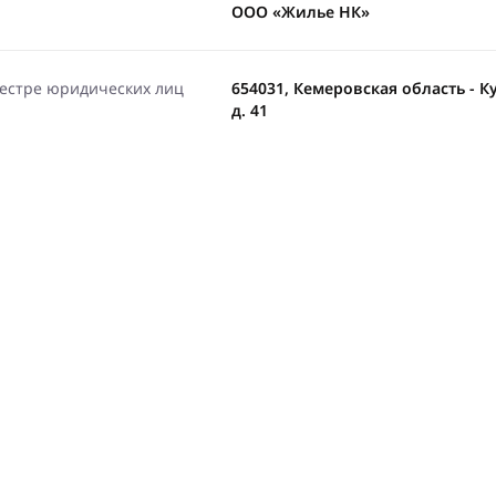
ООО «Жилье НК»
еестре юридических лиц
654031, Кемеровская область - Ку
д. 41