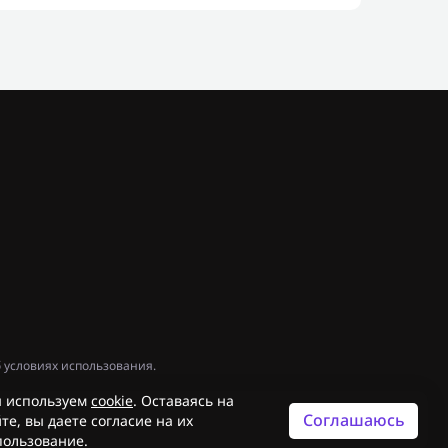
 условиях использования.
 используем
cookie
. Оставаясь на
Соглашаюсь
те, вы даете согласие на их
пользование.