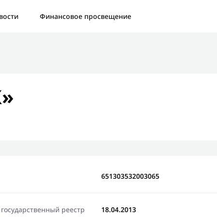
а:
Контактная форма не найдена.
вости
Финансовое просвещение
бо, что написали нам
яжемся с Вами в ближайшее время и сообщим результат
К»
Отправить новый запрос
651303532003065
 государственный реестр
18.04.2013