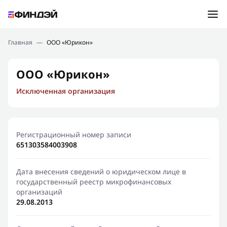
Ошибка:
Контактная форма не найдена.
Подбор займа
Главная
—
ООО «Юрикон»
Спасибо, что написали нам
Мы свяжемся с Вами в ближайшее время и сообщим
Новости
ООО «Юрикон»
результат
Исключенная организация
Отправить новый запрос
Финансовое просвещение
Регистрационный номер записи
651303584003908
Дата внесения сведений о юридическом лице в
государственный реестр микрофинансовых
организаций
29.08.2013