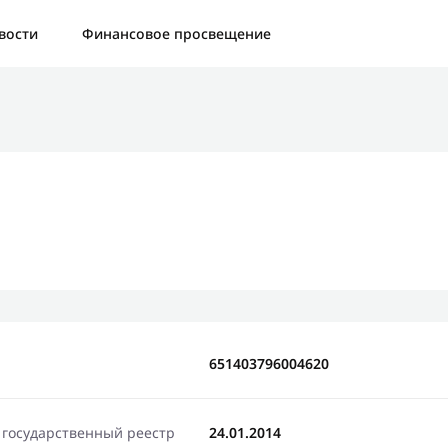
а:
Контактная форма не найдена.
вости
Финансовое просвещение
бо, что написали нам
яжемся с Вами в ближайшее время и сообщим результат
Отправить новый запрос
651403796004620
 государственный реестр
24.01.2014