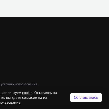
 условиях использования.
 используем
cookie
. Оставаясь на
Соглашаюсь
те, вы даете согласие на их
пользование.