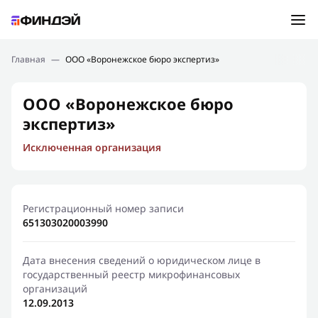
Ошибка:
Контактная форма не найдена.
Подбор займа
Главная
—
ООО «Воронежское бюро экспертиз»
Спасибо, что написали нам
Мы свяжемся с Вами в ближайшее время и сообщим
Новости
ООО «Воронежское бюро
результат
экспертиз»
Отправить новый запрос
Финансовое просвещение
Исключенная организация
Регистрационный номер записи
651303020003990
Дата внесения сведений о юридическом лице в
государственный реестр микрофинансовых
организаций
12.09.2013