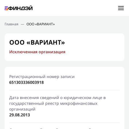
Ошибка:
Контактная форма не найдена.
Подбор займа
Главная
—
ООО «ВАРИАНТ»
Спасибо, что написали нам
Мы свяжемся с Вами в ближайшее время и сообщим
Новости
ООО «ВАРИАНТ»
результат
Исключенная организация
Отправить новый запрос
Финансовое просвещение
Регистрационный номер записи
651303336003918
Дата внесения сведений о юридическом лице в
государственный реестр микрофинансовых
организаций
29.08.2013