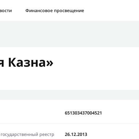
а:
Контактная форма не найдена.
вости
Финансовое просвещение
бо, что написали нам
яжемся с Вами в ближайшее время и сообщим результат
я Казна»
Отправить новый запрос
651303437004521
 государственный реестр
26.12.2013