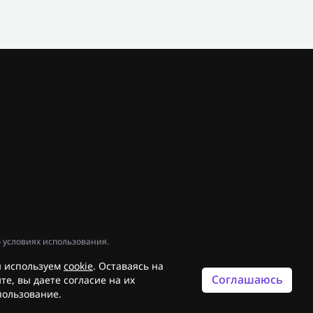
 условиях использования.
 используем
cookie
. Оставаясь на
Соглашаюсь
те, вы даете согласие на их
пользование.