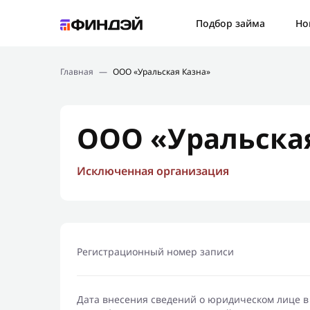
Ошибк
Подбор займа
Но
Подбор займа
Спаси
Главная
—
ООО «Уральская Казна»
Новости
Мы св
Финансовое просвещение
ООО «Уральска
Исключенная организация
Регистрационный номер записи
Дата внесения сведений о юридическом лице в