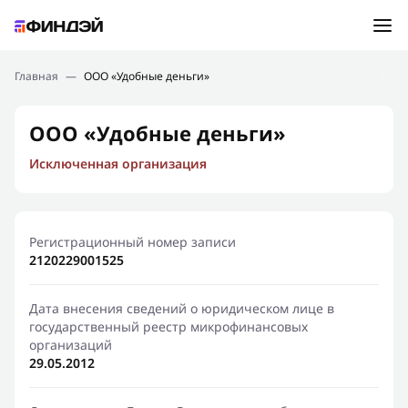
Ошибка:
Контактная форма не найдена.
Подбор займа
Главная
—
ООО «Удобные деньги»
Спасибо, что написали нам
Мы свяжемся с Вами в ближайшее время и сообщим
Новости
ООО «Удобные деньги»
результат
Исключенная организация
Отправить новый запрос
Финансовое просвещение
Регистрационный номер записи
2120229001525
Дата внесения сведений о юридическом лице в
государственный реестр микрофинансовых
организаций
29.05.2012