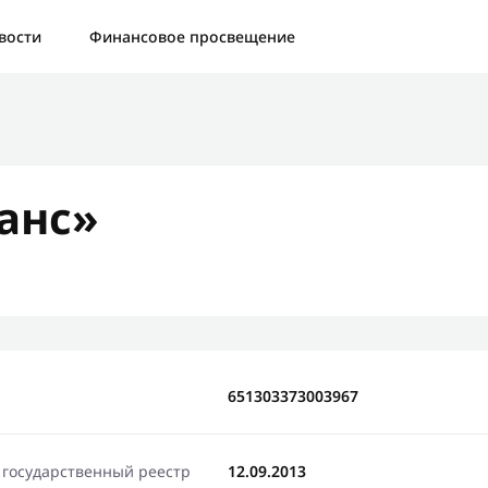
а:
Контактная форма не найдена.
вости
Финансовое просвещение
бо, что написали нам
яжемся с Вами в ближайшее время и сообщим результат
анс»
Отправить новый запрос
651303373003967
 государственный реестр
12.09.2013