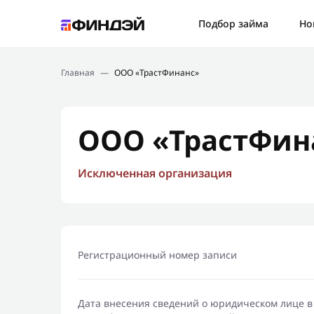
Ошибк
Подбор займа
Но
Подбор займа
Спаси
Главная
—
ООО «ТрастФинанс»
Новости
Мы св
Финансовое просвещение
ООО «ТрастФин
Исключенная организация
Регистрационный номер записи
Дата внесения сведений о юридическом лице в