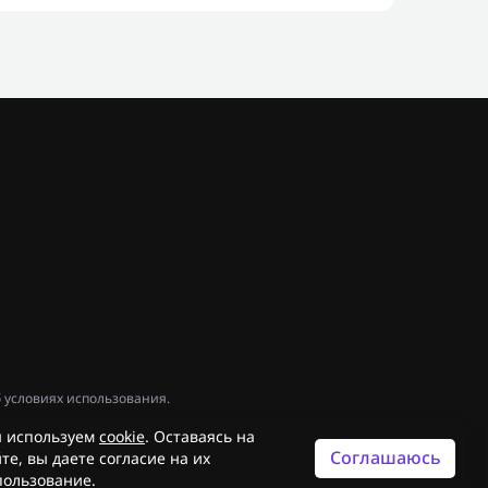
 условиях использования.
 используем
cookie
. Оставаясь на
Соглашаюсь
те, вы даете согласие на их
пользование.