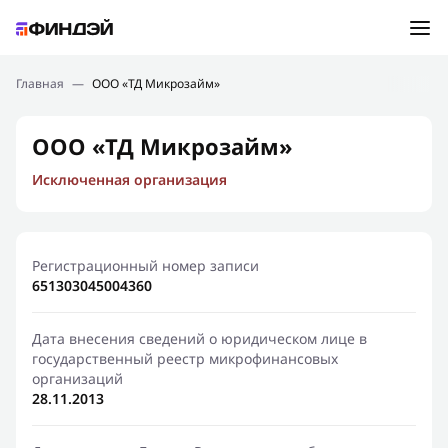
Ошибка:
Контактная форма не найдена.
Подбор займа
Главная
—
ООО «ТД Микрозайм»
Спасибо, что написали нам
Мы свяжемся с Вами в ближайшее время и сообщим
Новости
ООО «ТД Микрозайм»
результат
Исключенная организация
Отправить новый запрос
Финансовое просвещение
Регистрационный номер записи
651303045004360
Дата внесения сведений о юридическом лице в
государственный реестр микрофинансовых
организаций
28.11.2013