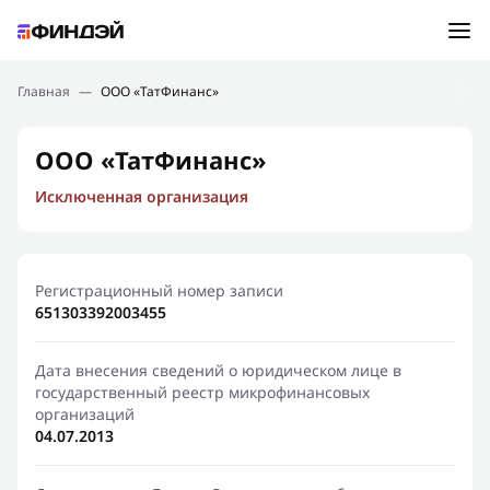
Ошибка:
Контактная форма не найдена.
Подбор займа
Главная
—
ООО «ТатФинанс»
Спасибо, что написали нам
Мы свяжемся с Вами в ближайшее время и сообщим
Новости
ООО «ТатФинанс»
результат
Исключенная организация
Отправить новый запрос
Финансовое просвещение
Регистрационный номер записи
651303392003455
Дата внесения сведений о юридическом лице в
государственный реестр микрофинансовых
организаций
04.07.2013