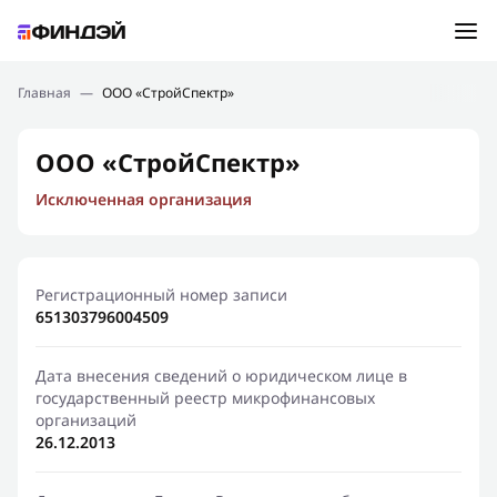
Ошибка:
Контактная форма не найдена.
Подбор займа
Главная
—
ООО «СтройСпектр»
Спасибо, что написали нам
Мы свяжемся с Вами в ближайшее время и сообщим
Новости
ООО «СтройСпектр»
результат
Исключенная организация
Отправить новый запрос
Финансовое просвещение
Регистрационный номер записи
651303796004509
Дата внесения сведений о юридическом лице в
государственный реестр микрофинансовых
организаций
26.12.2013