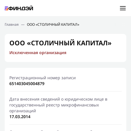
Ошибка:
Контактная форма не найдена.
Подбор займа
Главная
—
ООО «СТОЛИЧНЫЙ КАПИТАЛ»
Спасибо, что написали нам
Мы свяжемся с Вами в ближайшее время и сообщим
Новости
ООО «СТОЛИЧНЫЙ КАПИТАЛ»
результат
Исключенная организация
Отправить новый запрос
Финансовое просвещение
Регистрационный номер записи
651403045004879
Дата внесения сведений о юридическом лице в
государственный реестр микрофинансовых
организаций
17.03.2014