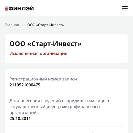
Ошибка:
Контактная форма не найдена.
Подбор займа
Главная
—
ООО «Старт-Инвест»
Спасибо, что написали нам
Мы свяжемся с Вами в ближайшее время и сообщим
Новости
ООО «Старт-Инвест»
результат
Исключенная организация
Отправить новый запрос
Финансовое просвещение
Регистрационный номер записи
2110521000475
Дата внесения сведений о юридическом лице в
государственный реестр микрофинансовых
организаций
25.10.2011