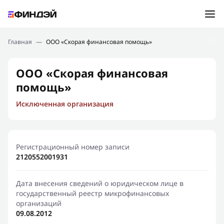
Ошибка:
Контактная форма не найдена.
Подбор займа
Главная
—
ООО «Скорая финансовая помощь»
Спасибо, что написали нам
Мы свяжемся с Вами в ближайшее время и сообщим
Новости
ООО «Скорая финансовая
результат
помощь»
Отправить новый запрос
Финансовое просвещение
Исключенная организация
Регистрационный номер записи
2120552001931
Дата внесения сведений о юридическом лице в
государственный реестр микрофинансовых
организаций
09.08.2012