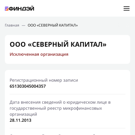
Ошибка:
Контактная форма не найдена.
Подбор займа
Главная
—
ООО «СЕВЕРНЫЙ КАПИТАЛ»
Спасибо, что написали нам
Мы свяжемся с Вами в ближайшее время и сообщим
Новости
ООО «СЕВЕРНЫЙ КАПИТАЛ»
результат
Исключенная организация
Отправить новый запрос
Финансовое просвещение
Регистрационный номер записи
651303045004357
Дата внесения сведений о юридическом лице в
государственный реестр микрофинансовых
организаций
28.11.2013