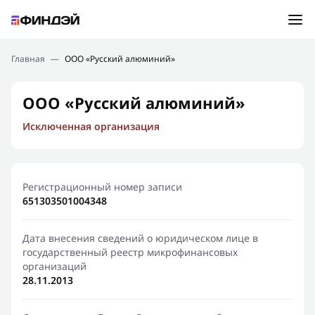
Ошибка:
Контактная форма не найдена.
Подбор займа
Главная
—
ООО «Русский алюминий»
Спасибо, что написали нам
Мы свяжемся с Вами в ближайшее время и сообщим
Новости
ООО «Русский алюминий»
результат
Исключенная организация
Отправить новый запрос
Финансовое просвещение
Регистрационный номер записи
651303501004348
Дата внесения сведений о юридическом лице в
государственный реестр микрофинансовых
организаций
28.11.2013