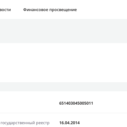
а:
Контактная форма не найдена.
вости
Финансовое просвещение
бо, что написали нам
яжемся с Вами в ближайшее время и сообщим результат
Отправить новый запрос
651403045005011
 государственный реестр
16.04.2014