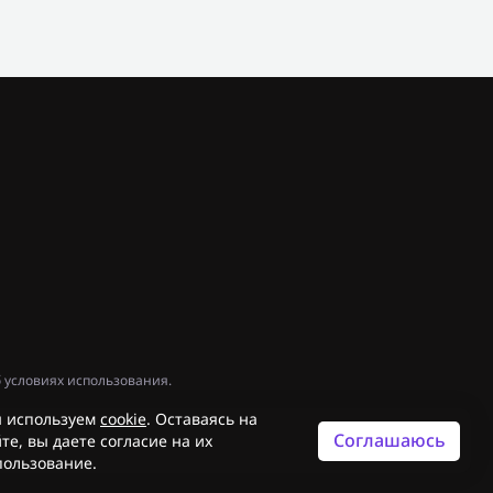
 условиях использования.
 используем
cookie
. Оставаясь на
Соглашаюсь
те, вы даете согласие на их
пользование.