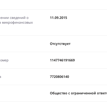
чении сведений о
11.09.2015
ра микрофинансовых
Отсутствует
номер
1147746191669
а
7720806140
Общество с ограниченной отве