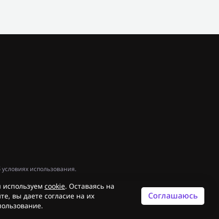
 условиях использования.
 используем
cookie
. Оставаясь на
Соглашаюсь
те, вы даете согласие на их
пользование.