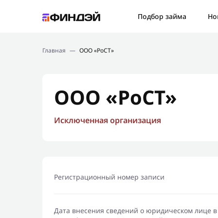
Ошибк
Подбор займа
Но
Подбор займа
Спаси
Главная
—
ООО «РоСТ»
Новости
Мы св
Финансовое просвещение
ООО «РоСТ»
Исключенная организация
Регистрационный номер записи
Дата внесения сведений о юридическом лице в