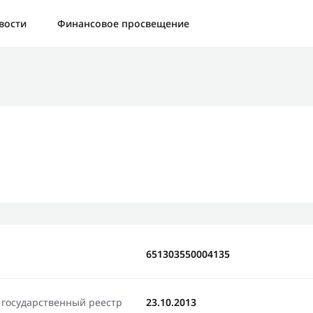
а:
Контактная форма не найдена.
вости
Финансовое просвещение
бо, что написали нам
яжемся с Вами в ближайшее время и сообщим результат
Отправить новый запрос
651303550004135
 государственный реестр
23.10.2013