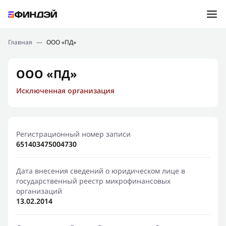
Ошибка:
Контактная форма не найдена.
Подбор займа
Главная
—
ООО «ПД»
Спасибо, что написали нам
Мы свяжемся с Вами в ближайшее время и сообщим
Новости
ООО «ПД»
результат
Исключенная организация
Отправить новый запрос
Финансовое просвещение
Регистрационный номер записи
651403475004730
Дата внесения сведений о юридическом лице в
государственный реестр микрофинансовых
организаций
13.02.2014