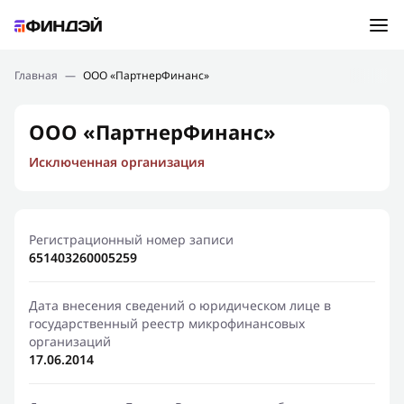
Ошибка:
Контактная форма не найдена.
Подбор займа
Главная
—
ООО «ПартнерФинанс»
Спасибо, что написали нам
Мы свяжемся с Вами в ближайшее время и сообщим
Новости
ООО «ПартнерФинанс»
результат
Исключенная организация
Отправить новый запрос
Финансовое просвещение
Регистрационный номер записи
651403260005259
Дата внесения сведений о юридическом лице в
государственный реестр микрофинансовых
организаций
17.06.2014