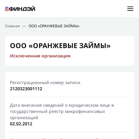
Ошибка:
Контактная форма не найдена.
Подбор займа
Главная
—
ООО «ОРАНЖЕВЫЕ ЗАЙМЫ»
Спасибо, что написали нам
Мы свяжемся с Вами в ближайшее время и сообщим
Новости
ООО «ОРАНЖЕВЫЕ ЗАЙМЫ»
результат
Исключенная организация
Отправить новый запрос
Финансовое просвещение
Регистрационный номер записи
2120323001112
Дата внесения сведений о юридическом лице в
государственный реестр микрофинансовых
организаций
02.02.2012