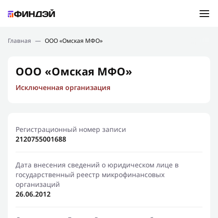
Ошибка:
Контактная форма не найдена.
Подбор займа
Главная
—
ООО «Омская МФО»
Спасибо, что написали нам
Мы свяжемся с Вами в ближайшее время и сообщим
Новости
ООО «Омская МФО»
результат
Исключенная организация
Отправить новый запрос
Финансовое просвещение
Регистрационный номер записи
2120755001688
Дата внесения сведений о юридическом лице в
государственный реестр микрофинансовых
организаций
26.06.2012