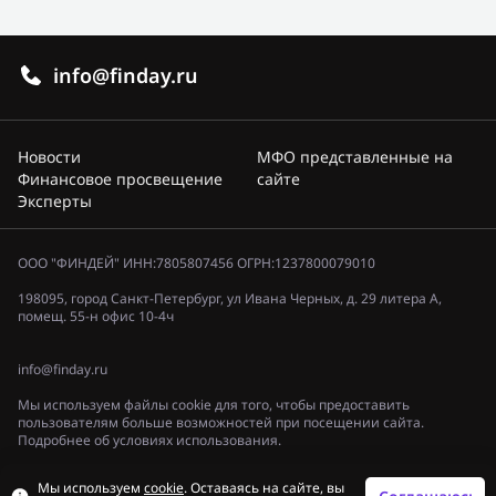
info@finday.ru
Новости
МФО представленные на
Финансовое просвещение
сайте
Эксперты
ООО "ФИНДЕЙ" ИНН:7805807456 ОГРН:1237800079010
198095, город Санкт-Петербург, ул Ивана Черных, д. 29 литера А,
помещ. 55-н офис 10-4ч
info@finday.ru
Мы используем файлы cookie для того, чтобы предоставить
пользователям больше возможностей при посещении сайта.
Подробнее об условиях использования.
Политика конфиденциальности
Мы используем
cookie
. Оставаясь на сайте, вы
© 2023, «ФИНДЕЙ»