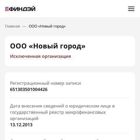
Ошибка:
Контактная форма не найдена.
Подбор займа
Главная
—
ООО «Новый город»
Спасибо, что написали нам
Мы свяжемся с Вами в ближайшее время и сообщим
Новости
ООО «Новый город»
результат
Исключенная организация
Отправить новый запрос
Финансовое просвещение
Регистрационный номер записи
651303501004426
Дата внесения сведений о юридическом лице в
государственный реестр микрофинансовых
организаций
13.12.2013