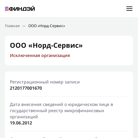
Ошибка:
Контактная форма не найдена.
Подбор займа
Главная
—
ООО «Норд-Сервис»
Спасибо, что написали нам
Мы свяжемся с Вами в ближайшее время и сообщим
Новости
ООО «Норд-Сервис»
результат
Исключенная организация
Отправить новый запрос
Финансовое просвещение
Регистрационный номер записи
2120177001670
Дата внесения сведений о юридическом лице в
государственный реестр микрофинансовых
организаций
19.06.2012