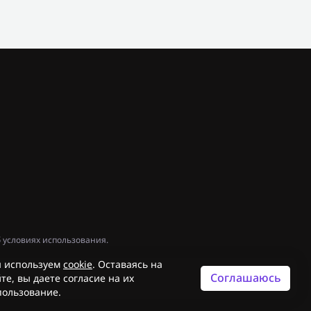
 условиях использования.
 используем
cookie
. Оставаясь на
Соглашаюсь
те, вы даете согласие на их
пользование.