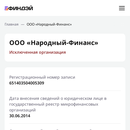
Ошибка:
Контактная форма не найдена.
Подбор займа
Главная
—
ООО «Народный-Финанс»
Спасибо, что написали нам
Мы свяжемся с Вами в ближайшее время и сообщим
Новости
ООО «Народный-Финанс»
результат
Исключенная организация
Отправить новый запрос
Финансовое просвещение
Регистрационный номер записи
651403504005309
Дата внесения сведений о юридическом лице в
государственный реестр микрофинансовых
организаций
30.06.2014