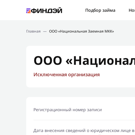
Ошибк
Подбор займа
Но
Подбор займа
Спаси
Главная
—
ООО «Национальная Заемная МКК»
Новости
Мы св
Финансовое просвещение
ООО «Национал
Исключенная организация
Регистрационный номер записи
Дата внесения сведений о юридическом лице в