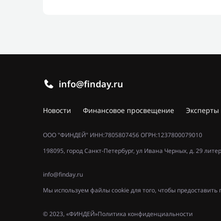
info@finday.ru
Новости
Финансовое просвещение
Эксперты
ООО "ФИНДЕЙ" ИНН:7805807456 ОГРН:1237800079010
198095, город Санкт-Петербург, ул Ивана Черных, д. 29 лите
info@finday.ru
Мы используем файлы cookie для того, чтобы предоставит
© 2023, «ФИНДЕЙ»
Политика конфиденциальности