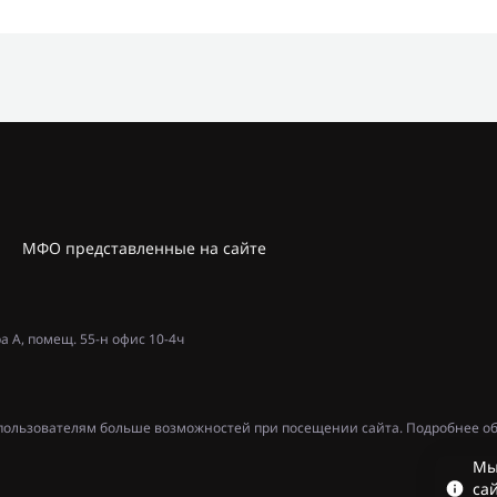
МФО представленные на сайте
ра А, помещ. 55-н офис 10-4ч
ь пользователям больше возможностей при посещении сайта. Подробнее об
Мы
сай