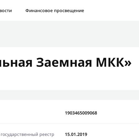
а:
Контактная форма не найдена.
вости
Финансовое просвещение
бо, что написали нам
яжемся с Вами в ближайшее время и сообщим результат
ьная Заемная МКК»
Отправить новый запрос
1903465009068
 государственный реестр
15.01.2019