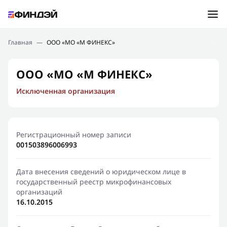
Ошибка:
Контактная форма не найдена.
Подбор займа
Главная
—
ООО «МО «М ФИНЕКС»
Спасибо, что написали нам
Мы свяжемся с Вами в ближайшее время и сообщим
Новости
ООО «МО «М ФИНЕКС»
результат
Исключенная организация
Отправить новый запрос
Финансовое просвещение
Регистрационный номер записи
001503896006993
Дата внесения сведений о юридическом лице в
государственный реестр микрофинансовых
организаций
16.10.2015