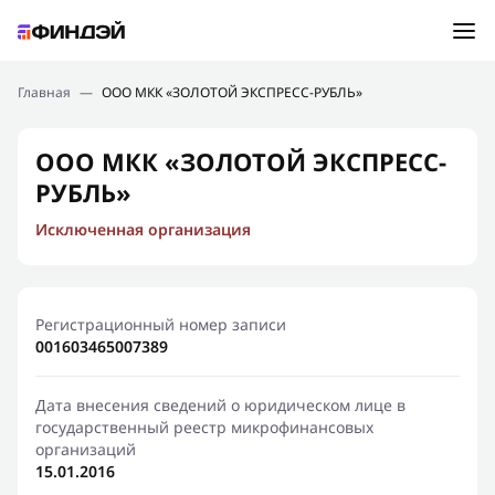
Ошибка:
Контактная форма не найдена.
Подбор займа
Главная
—
ООО МКК «ЗОЛОТОЙ ЭКСПРЕСС-РУБЛЬ»
Спасибо, что написали нам
Мы свяжемся с Вами в ближайшее время и сообщим
Новости
ООО МКК «ЗОЛОТОЙ ЭКСПРЕСС-
результат
РУБЛЬ»
Отправить новый запрос
Финансовое просвещение
Исключенная организация
Регистрационный номер записи
001603465007389
Дата внесения сведений о юридическом лице в
государственный реестр микрофинансовых
организаций
15.01.2016