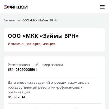
Ошибка:
Контактная форма не найдена.
Подбор займа
Главная
—
ООО «МКК «Займы ВРН»
Спасибо, что написали нам
Мы свяжемся с Вами в ближайшее время и сообщим
Новости
ООО «МКК «Займы ВРН»
результат
Исключенная организация
Отправить новый запрос
Финансовое просвещение
Регистрационный номер записи
651403020005591
Дата внесения сведений о юридическом лице в
государственный реестр микрофинансовых
организаций
01.09.2014