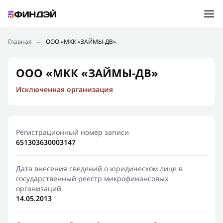
Ошибка:
Контактная форма не найдена.
Подбор займа
Главная
—
ООО «МКК «ЗАЙМЫ-ДВ»
Спасибо, что написали нам
Мы свяжемся с Вами в ближайшее время и сообщим
Новости
ООО «МКК «ЗАЙМЫ-ДВ»
результат
Исключенная организация
Отправить новый запрос
Финансовое просвещение
Регистрационный номер записи
651303630003147
Дата внесения сведений о юридическом лице в
государственный реестр микрофинансовых
организаций
14.05.2013