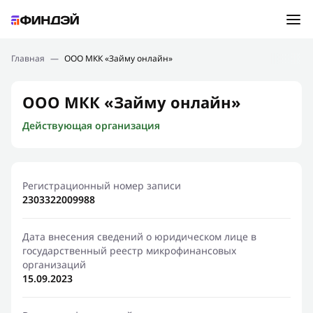
Ошибка:
Контактная форма не найдена.
Подбор займа
Главная
—
ООО МКК «Займу онлайн»
Спасибо, что написали нам
Мы свяжемся с Вами в ближайшее время и сообщим
Новости
ООО МКК «Займу онлайн»
результат
Действующая организация
Отправить новый запрос
Финансовое просвещение
Регистрационный номер записи
2303322009988
Дата внесения сведений о юридическом лице в
государственный реестр микрофинансовых
организаций
15.09.2023