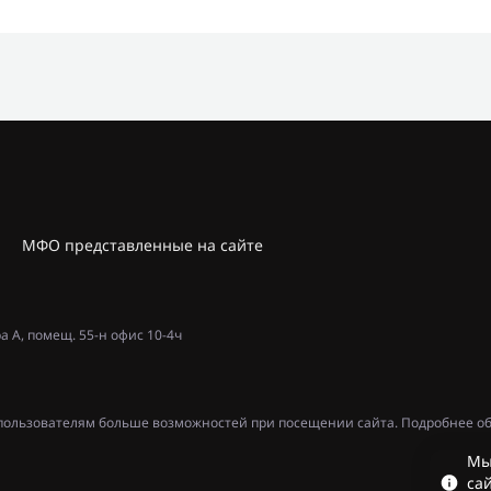
МФО представленные на сайте
ра А, помещ. 55-н офис 10-4ч
ь пользователям больше возможностей при посещении сайта. Подробнее об
Мы
сай