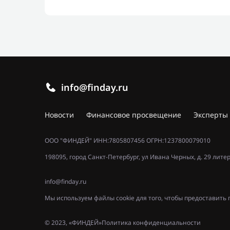
info@finday.ru
Новости
Финансовое просвещение
Эксперты
ООО "ФИНДЕЙ" ИНН:7805807456 ОГРН:1237800079010
198095, город Санкт-Петербург, ул Ивана Черных, д. 29 лите
info@finday.ru
Мы используем файлы cookie для того, чтобы предоставит
© 2023, «ФИНДЕЙ»
Политика конфиденциальности