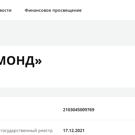
а:
Контактная форма не найдена.
вости
Финансовое просвещение
бо, что написали нам
яжемся с Вами в ближайшее время и сообщим результат
МОНД»
Отправить новый запрос
2103045009769
 государственный реестр
17.12.2021