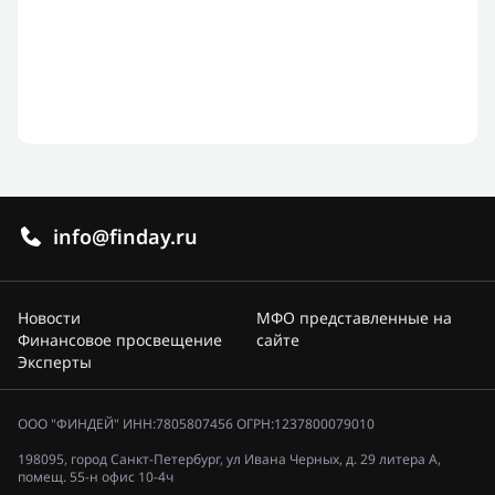
info@finday.ru
Новости
МФО представленные на
Финансовое просвещение
сайте
Эксперты
ООО "ФИНДЕЙ" ИНН:7805807456 ОГРН:1237800079010
198095, город Санкт-Петербург, ул Ивана Черных, д. 29 литера А,
помещ. 55-н офис 10-4ч