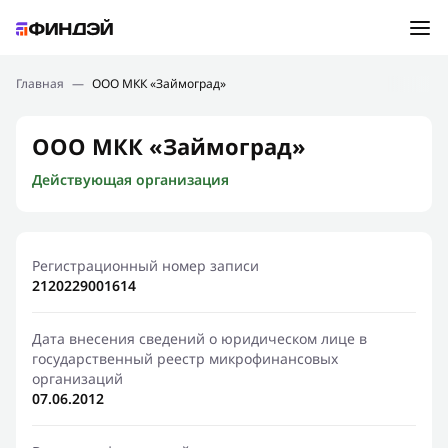
Ошибка:
Контактная форма не найдена.
Подбор займа
Главная
—
ООО МКК «Займоград»
Спасибо, что написали нам
Мы свяжемся с Вами в ближайшее время и сообщим
Новости
ООО МКК «Займоград»
результат
Действующая организация
Отправить новый запрос
Финансовое просвещение
Регистрационный номер записи
2120229001614
Дата внесения сведений о юридическом лице в
государственный реестр микрофинансовых
организаций
07.06.2012