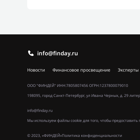
info@finday.ru
Новости
Финансовое просвещение
Эксперты
ООО "ФИНДЕЙ" ИНН:7805807456 ОГРН:1237800079010
198095, город Санкт-Петербург, ул Ивана Черных, д. 29 лите
info@finday.ru
Мы используем файлы cookie для того, чтобы предоставит
© 2023, «ФИНДЕЙ»
Политика конфиденциальности