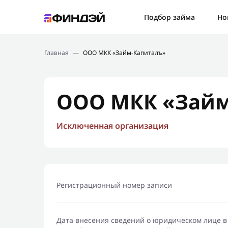
Ошибк
Подбор займа
Но
Подбор займа
Спаси
Главная
—
ООО МКК «Займ-Капиталъ»
Новости
Мы св
Финансовое просвещение
ООО МКК «Займ
Исключенная организация
Регистрационный номер записи
Дата внесения сведений о юридическом лице в