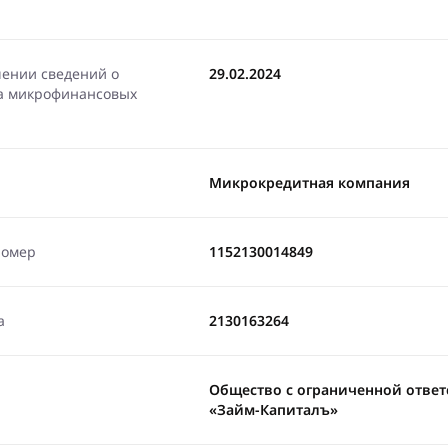
чении сведений о
29.02.2024
ра микрофинансовых
Микрокредитная компания
номер
1152130014849
а
2130163264
Общество с ограниченной отве
«Займ-Капиталъ»