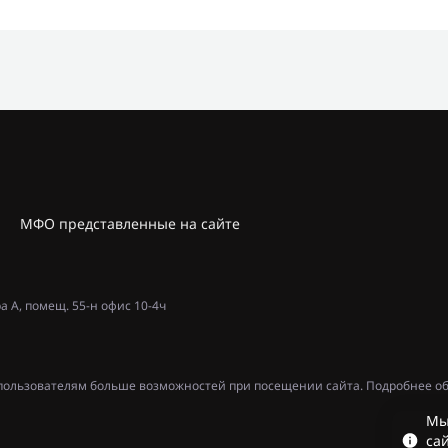
МФО представленные на сайте
ра А, помещ. 55-н офис 10-4ч
ь пользователям больше возможностей при посещении сайта. Подробнее об
Мы
сай