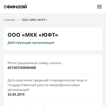
Ошибка:
Контактная форма не найдена.
Подбор займа
Главная
—
ООО «МКК «ЮФТ»
Спасибо, что написали нам
Мы свяжемся с Вами в ближайшее время и сообщим
Новости
ООО «МКК «ЮФТ»
результат
Действующая организация
Отправить новый запрос
Финансовое просвещение
Регистрационный номер записи
651503760006488
Дата внесения сведений о юридическом лице в
государственный реестр микрофинансовых
организаций
25.05.2015