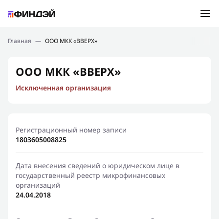
Ошибка:
Контактная форма не найдена.
Подбор займа
Главная
—
ООО МКК «ВВЕРХ»
Спасибо, что написали нам
Мы свяжемся с Вами в ближайшее время и сообщим
Новости
ООО МКК «ВВЕРХ»
результат
Исключенная организация
Отправить новый запрос
Финансовое просвещение
Регистрационный номер записи
1803605008825
Дата внесения сведений о юридическом лице в
государственный реестр микрофинансовых
организаций
24.04.2018