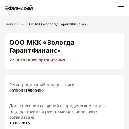
Ошибка:
Контактная форма не найдена.
Подбор займа
Главная
—
ООО МКК «Вологда ГарантФинанс»
Спасибо, что написали нам
Мы свяжемся с Вами в ближайшее время и сообщим
Новости
ООО МКК «Вологда
результат
ГарантФинанс»
Отправить новый запрос
Финансовое просвещение
Исключенная организация
Регистрационный номер записи
651503119006450
Дата внесения сведений о юридическом лице в
государственный реестр микрофинансовых
организаций
13.05.2015