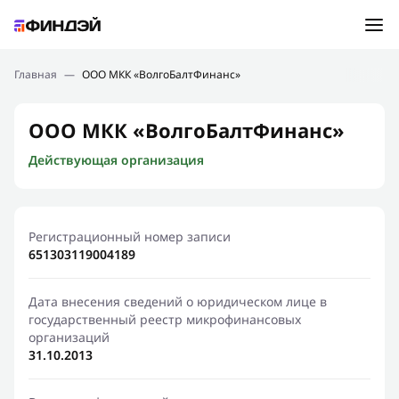
Ошибка:
Контактная форма не найдена.
Подбор займа
Главная
—
ООО МКК «ВолгоБалтФинанс»
Спасибо, что написали нам
Мы свяжемся с Вами в ближайшее время и сообщим
Новости
ООО МКК «ВолгоБалтФинанс»
результат
Действующая организация
Отправить новый запрос
Финансовое просвещение
Регистрационный номер записи
651303119004189
Дата внесения сведений о юридическом лице в
государственный реестр микрофинансовых
организаций
31.10.2013