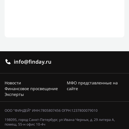
info@finday.ru
Новости
МФО представленные на
Финансовое просвещение
сайте
Эксперты
ООО "ФИНДЕЙ" ИНН:7805807456 ОГРН:1237800079010
198095, город Санкт-Петербург, ул Ивана Черных, д. 29 литера А,
помещ. 55-н офис 10-4ч