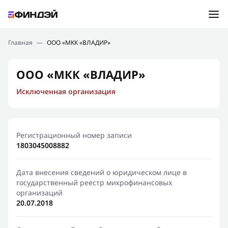
Ошибка:
Контактная форма не найдена.
Подбор займа
Главная
—
ООО «МКК «ВЛАДИР»
Спасибо, что написали нам
Мы свяжемся с Вами в ближайшее время и сообщим
Новости
ООО «МКК «ВЛАДИР»
результат
Исключенная организация
Отправить новый запрос
Финансовое просвещение
Регистрационный номер записи
1803045008882
Дата внесения сведений о юридическом лице в
государственный реестр микрофинансовых
организаций
20.07.2018