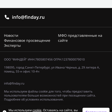
info@finday.ru
Новости
МФО представленные на
Финансовое просвещение
сайте
Эксперты
ООО "ФИНДЕЙ" ИНН:7805807456 ОГРН:1237800079010
198095, город Санкт-Петербург, ул Ивана Черных, д. 29 литера А,
помещ. 55-н офис 10-4ч
info@finday.ru
Мы используем файлы cookie для того, чтобы предоставить
пользователям больше возможностей при посещении сайта.
Подробнее об условиях использования.
Политика конфиденциальности
Мы используем
cookie
. Оставаясь на сайте, вы
© 2023, «ФИНДЕЙ»