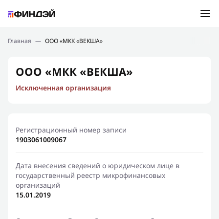
Ошибка:
Контактная форма не найдена.
Подбор займа
Главная
—
ООО «МКК «ВЕКША»
Спасибо, что написали нам
Мы свяжемся с Вами в ближайшее время и сообщим
Новости
ООО «МКК «ВЕКША»
результат
Исключенная организация
Отправить новый запрос
Финансовое просвещение
Регистрационный номер записи
1903061009067
Дата внесения сведений о юридическом лице в
государственный реестр микрофинансовых
организаций
15.01.2019