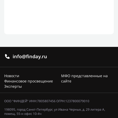
info@finday.ru
Новости
МФО представленные на
Финансовое просвещение
сайте
Эксперты
ООО "ФИНДЕЙ" ИНН:7805807456 ОГРН:1237800079010
198095, город Санкт-Петербург, ул Ивана Черных, д. 29 литера А,
помещ. 55-н офис 10-4ч