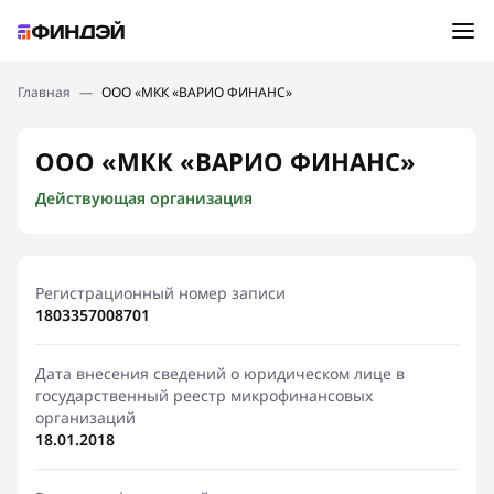
Ошибка:
Контактная форма не найдена.
Подбор займа
Главная
—
ООО «МКК «ВАРИО ФИНАНС»
Спасибо, что написали нам
Мы свяжемся с Вами в ближайшее время и сообщим
Новости
ООО «МКК «ВАРИО ФИНАНС»
результат
Действующая организация
Отправить новый запрос
Финансовое просвещение
Регистрационный номер записи
1803357008701
Дата внесения сведений о юридическом лице в
государственный реестр микрофинансовых
организаций
18.01.2018