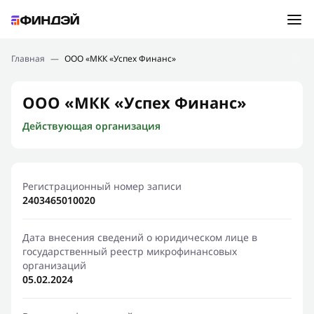
Ошибка:
Контактная форма не найдена.
Подбор займа
Главная
—
ООО «МКК «Успех Финанс»
Спасибо, что написали нам
Мы свяжемся с Вами в ближайшее время и сообщим
Новости
ООО «МКК «Успех Финанс»
результат
Действующая организация
Отправить новый запрос
Финансовое просвещение
Регистрационный номер записи
2403465010020
Дата внесения сведений о юридическом лице в
государственный реестр микрофинансовых
организаций
05.02.2024