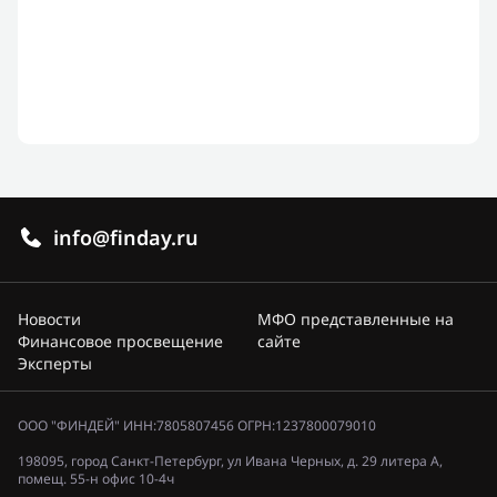
info@finday.ru
Новости
МФО представленные на
Финансовое просвещение
сайте
Эксперты
ООО "ФИНДЕЙ" ИНН:7805807456 ОГРН:1237800079010
198095, город Санкт-Петербург, ул Ивана Черных, д. 29 литера А,
помещ. 55-н офис 10-4ч