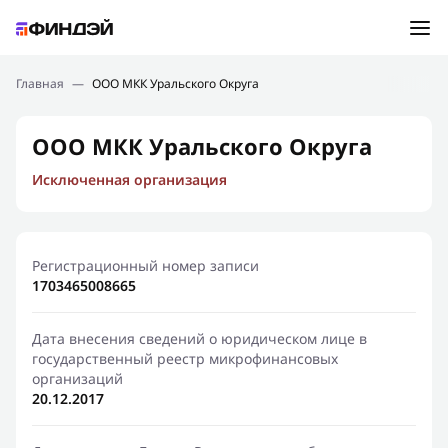
Ошибка:
Контактная форма не найдена.
Подбор займа
Главная
—
ООО МКК Уральского Округа
Спасибо, что написали нам
Мы свяжемся с Вами в ближайшее время и сообщим
Новости
ООО МКК Уральского Округа
результат
Исключенная организация
Отправить новый запрос
Финансовое просвещение
Регистрационный номер записи
1703465008665
Дата внесения сведений о юридическом лице в
государственный реестр микрофинансовых
организаций
20.12.2017