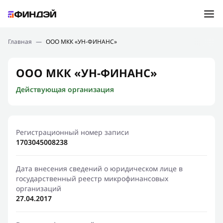
Ошибка:
Контактная форма не найдена.
Подбор займа
Главная
—
ООО МКК «УН-ФИНАНС»
Спасибо, что написали нам
Мы свяжемся с Вами в ближайшее время и сообщим
Новости
ООО МКК «УН-ФИНАНС»
результат
Действующая организация
Отправить новый запрос
Финансовое просвещение
Регистрационный номер записи
1703045008238
Дата внесения сведений о юридическом лице в
государственный реестр микрофинансовых
организаций
27.04.2017